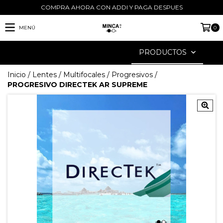
COMPRA AHORA CON ADDI Y PAGA DESPUES
MENÚ
0
PRODUCTOS
Inicio
/
Lentes
/
Multifocales
/
Progresivos
/
PROGRESIVO DIRECTEK AR SUPREME