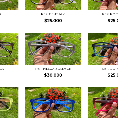
R
REF. BENTHAM
REF. PO
$25.000
$25.
ACK
REF. KILLUA ZOLDYCK
REF. DO
$30.000
$25.