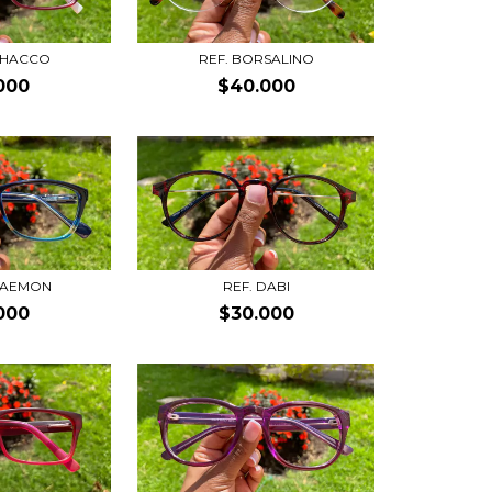
CHACCO
REF. BORSALINO
000
$40.000
RAEMON
REF. DABI
000
$30.000