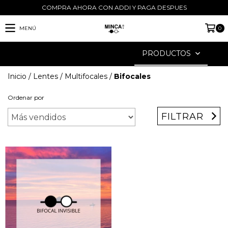
COMPRA AHORA CON ADDI Y PAGA DESPUES
MENÚ
0
PRODUCTOS
Inicio
/
Lentes
/
Multifocales
/
Bifocales
Ordenar por
FILTRAR